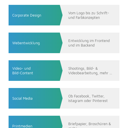
Vom Logo bis zu Schrift-
Corporate Design
und Farbkonzepten
Entwicklung im Frontend
Webentwicklung
und im Backend
Video- und
Shootings, Bild- &
Bild-Content
Videobearbeitung, mehr ...
Ob Facebook, Twitter,
Social Media
Istagram oder Pinterest
Briefpapier, Broschüren &
Printmedien