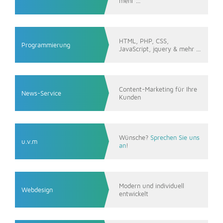
mehr ...
HTML, PHP, CSS,
Programmierung
JavaScript, jquery & mehr ...
Content-Marketing für Ihre
News-Service
Kunden
Wünsche?
Sprechen Sie uns
u.v.m
an
!
Modern und individuell
Webdesign
entwickelt