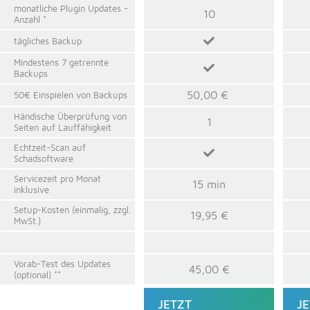
monatliche Plugin Updates -
10
Anzahl *
tägliches Backup
Mindestens 7 getrennte
Backups
50,
00
€
50€ Einspielen von Backups
Händische Überprüfung von
1
Seiten auf Lauffähigkeit
Echtzeit-Scan auf
Schadsoftware
Servicezeit pro Monat
15 min
inklusive
Setup-Kosten (einmalig, zzgl.
19,95 €
MwSt.)
Vorab-Test des Updates
45,00 €
(optional) **
JETZT
J